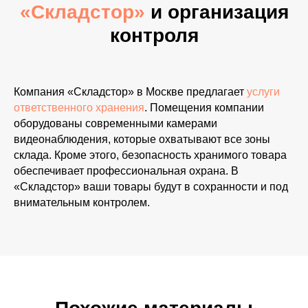
«Складстор»
и организация
П. ПЕРВОМАЙСКОЕ УЛ. РАБОЧАЯ Д 1
МОСКВА
контроля
ЭЛЕКТРОЛИТНЫЙ ПРОЕЗД Д 10
МОСКОВСКАЯ ОБЛАСТЬ
Г. ДОМОДЕДОВО РЯБИНОВАЯ УЛ. 10
Компания «Складстор» в Москве предлагает
услуги
ответственного хранения
. Помещения компании
оборудованы современными камерами
видеонаблюдения, которые охватывают все зоны
склада. Кроме этого, безопасность хранимого товара
обеспечивает профессиональная охрана. В
«Складстор» ваши товары будут в сохранности и под
внимательным контролем.