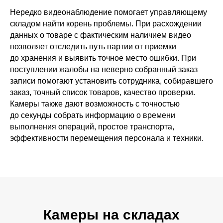
Нередко видеонаблюдение помогает управляющему
складом найти корень проблемы. При расхождении
Отправить
данных о товаре с фактическим наличием видео
позволяет отследить путь партии от приемки
до хранения и выявить точное место ошибки. При
поступлении жалобы на неверно собранный заказ
записи помогают установить сотрудника, собиравшего
заказ, точный список товаров, качество проверки.
Камеры также дают возможность с точностью
до секунды собрать информацию о времени
выполнения операций, простое транспорта,
эффективности перемещения персонала и техники.
+7 (495) 223 08-88
m1@skladstor.ru
ООО «
СКЛАДСТОР
»
ИНН
7720940089
КПП
772001001
ОГРН
1247700732960
Камеры на складах
МОСКВА