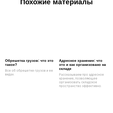
Похожие материалы
Обрешетка грузов: что это
Адресное хранение: что
такое?
это и как организовано на
складе
Все об обрешетке грузов и ее
видах.
Рассказываем про адресное
хранение, позволяющее
организовать складское
пространство эффективно.