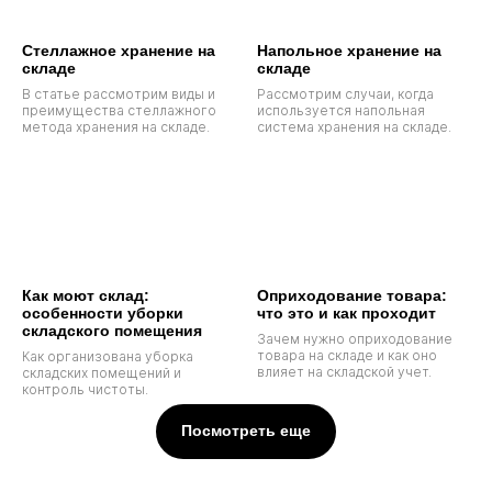
Cтеллажное хранение на
Напольное хранение на
складе
складе
В статье рассмотрим виды и
Рассмотрим случаи, когда
преимущества стеллажного
используется напольная
метода хранения на складе.
система хранения на складе.
Как моют склад:
Оприходование товара:
особенности уборки
что это и как проходит
складского помещения
Зачем нужно оприходование
товара на складе и как оно
Как организована уборка
влияет на складской учет.
складских помещений и
контроль чистоты.
Посмотреть еще