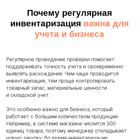
Почему регулярная
инвентаризация
важна для
учета и бизнеса
+7 (495) 223 08-88
m1@skladstor.ru
Регулярное проведение проверки помогает
поддерживать точность учета и своевременно
ООО «
СКЛАДСТОР
»
ИНН
7720940089
выявлять расхождения. Чем чаще проводится
КПП
772001001
ОГРН
1247700732960
инвентаризация, тем проще контролировать
товарный запас, материальные ценности
МОСКВА
П. ПЕРВОМАЙСКОЕ УЛ. РАБОЧАЯ Д 1
и складской учет.
МОСКВА
ЭЛЕКТРОЛИТНЫЙ ПРОЕЗД Д
Это особенно важно для бизнеса, который
10
МОСКОВСКАЯ ОБЛАСТЬ
работает с большим количеством продукции.
Г. ДОМОДЕДОВО РЯБИНОВАЯ УЛ. 10
Например, в системе магазина числится 300
единиц товара, поэтому менеджер откладывает
новую закупку. Во время инвентаризации