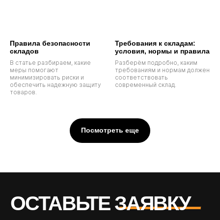
Правила безопасности
Требования к складам:
складов
условия, нормы и правила
В статье разбираем, какие
Разберём подробно, каким
меры помогают
требованиям и нормам должен
минимизировать риски и
соответствовать
обеспечить надежную защиту
современный склад.
товаров.
Посмотреть еще