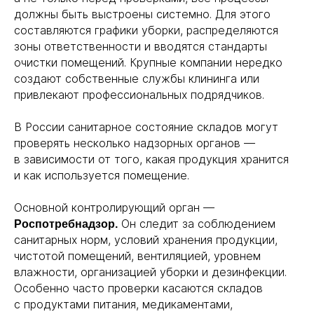
ООО «
СКЛАДСТОР
»
ИНН
7720940089
должны быть выстроены системно. Для этого
КПП
772001001
ОГРН
1247700732960
составляются графики уборки, распределяются
зоны ответственности и вводятся стандарты
МОСКВА
П. ПЕРВОМАЙСКОЕ УЛ. РАБОЧАЯ Д 1
очистки помещений. Крупные компании нередко
МОСКВА
создают собственные службы клининга или
ЭЛЕКТРОЛИТНЫЙ ПРОЕЗД Д 10
привлекают профессиональных подрядчиков.
МОСКОВСКАЯ ОБЛАСТЬ
Г. ДОМОДЕДОВО РЯБИНОВАЯ УЛ. 10
В России санитарное состояние складов могут
проверять несколько надзорных органов —
в зависимости от того, какая продукция хранится
и как используется помещение.
Основной контролирующий орган —
Он следит за соблюдением
Роспотребнадзор.
санитарных норм, условий хранения продукции,
чистотой помещений, вентиляцией, уровнем
влажности, организацией уборки и дезинфекции.
Особенно часто проверки касаются складов
с продуктами питания, медикаментами,