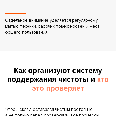
Я согласен с
политикой
конфиденциальности
Отдельное внимание уделяется регулярному
мытью техники, рабочих поверхностей и мест
общего пользования.
Отправить
Как организуют систему
поддержания чистоты и
кто
это проверяет
+7 (495) 223 08-88
m1@skladstor.ru
Чтобы склад оставался чистым постоянно,
а не только перед проверками, все процессы