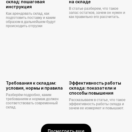
склад: пошаговая
на складе
инструкция
В статье разберем, что такое
запас остатков, зачем он нужен и
Как арендовать склад, как
как правильно его рассчитать.
подготовить поставку и каким
образом в дальнейшем будут
происходить отгрузки
Требования к складам:
Эффективность работы
условия, нормы и правила
склада: показатели и
способы повышения
Разберём подробно, каким
требованиям и нормам должен
Рассказываем в статье, что такое
соответствовать современный
эффективность работы склада и
склад.
зачем ее измеряют и повышают.
Посмотреть еще