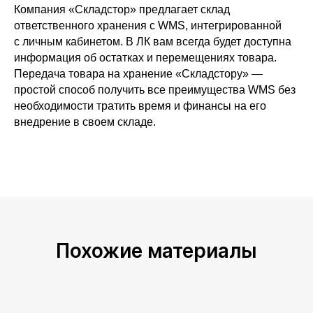
ООО «
СКЛАДСТОР
»
ИНН
7720940089
Компания «Складстор» предлагает склад
КПП
772001001
ОГРН
1247700732960
ответственного хранения с WMS, интегрированной
с личным кабинетом. В ЛК вам всегда будет доступна
МОСКВА
информация об остатках и перемещениях товара.
Д. КРЁКШИНО, ТЕРМИНАЛЬНЫЙ ПРОЕЗД, 3А
Передача товара на хранение «Складстору» —
МОСКВА
ЭЛЕКТРОЛИТНЫЙ ПРОЕЗД Д 10
простой способ получить все преимущества WMS без
МОСКОВСКАЯ ОБЛАСТЬ
необходимости тратить время и финансы на его
Г. ДОМОДЕДОВО РЯБИНОВАЯ УЛ. 10
внедрение в своем складе.
Похожие материалы