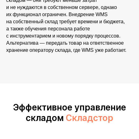
складом — они требуют меньше затрат
и не нуждаются в собственном сервере, однако
Я согласен с
политикой
их функционал ограничен. Внедрение WMS
конфиденциальности
на собственный склад требует времени и бюджета,
а также обучения персонала работе
с инструментарием и новому порядку процессов.
Отправить
Альтернатива — передать товар на ответственное
хранение оператору склада, где WMS уже работает.
Эффективное управление
складом
Складстор
+7 (495) 223 08-88
m1@skladstor.ru