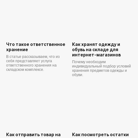
Что такое ответственное
Как хранят одежду и
хранение
обувь на складе для
интернет-магазинов
В статье рассказываем, что из
себя представляет услуга
Почему необходим
ответственного хранения на
индивидуальный подбор условий
складском комплексе.
хранения предметов одежды и
обуви.
Как отправить товар на
Как посмотреть остатки