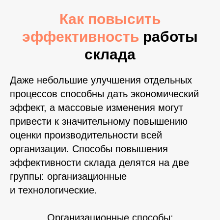
Как повысить
эффективность
работы
склада
Даже небольшие улучшения отдельных
процессов способны дать экономический
эффект, а массовые изменения могут
привести к значительному повышению
+7 (495) 223 08-88
оценки производительности всей
m1@skladstor.ru
организации. Способы повышения
эффективности склада делятся на две
ООО «
СКЛАДСТОР
»
ИНН
7720940089
КПП
772001001
ОГРН
1247700732960
группы: организационные
и технологические.
МОСКВА
Д. КРЁКШИНО, ТЕРМИНАЛЬНЫЙ ПРОЕЗД, 3А
МОСКВА
Организационные способы:
ЭЛЕКТРОЛИТНЫЙ ПРОЕЗД Д 10