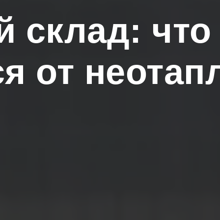
 склад: что 
ся от неотап