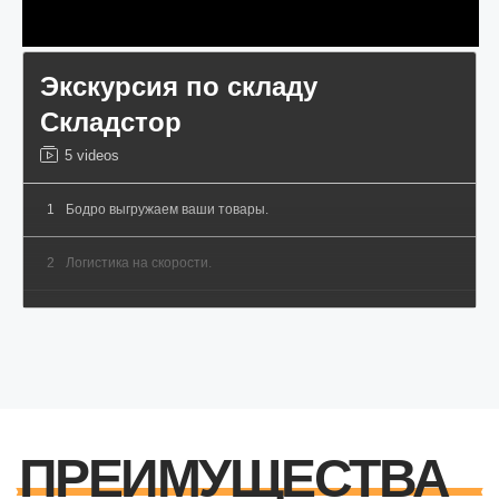
Экскурсия по складу
Складстор
5 videos
1
Бодро выгружаем ваши товары.
2
Логистика на скорости.
06
ОГРОМНАЯ ТЕРРИТОРИЯ
3
Звуки склада.
20000 м2 складских территорий позволяют
сотрудничать как с индивидуальными
предпринимателями, так и с крупными
4
Фулфилмент для маркетплейсов.
торговыми организациями.
5
Прозрачная логистика Складстор.
07
ОФИЦИАЛЬНЫЙ