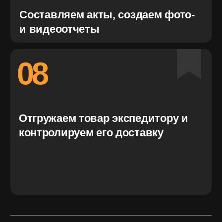
02
БЫСТРАЯ ДОСТАВКА
Грамотное распределение складов дает
преимущество в логистике даже в условиях
московских часов пик.
03
АВТОМАТИЗИРОВАННЫЙ
УЧЕТ
Ускоряет рабочие процессы и позволяет
поединично контролировать онлайн вверенные
позиции как сотрудникам компании, так и
клиентам.
04
ЧЕТКОЕ ИСПОЛНЕНИЕ