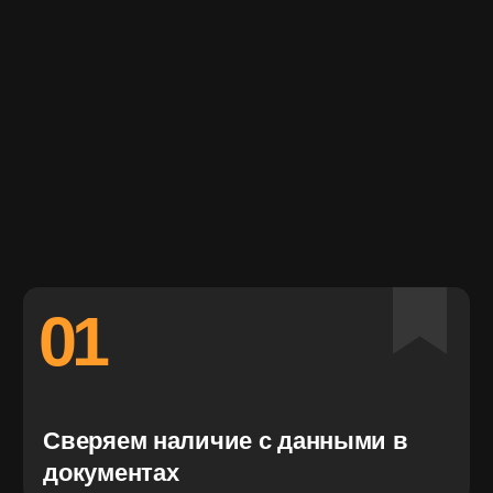
04
Перемещаем товар в
оптимальное место для
хранения, учитывая требования
клиента и производителя
05
Следим за грузом, страхуем его
и проводим инвентаризацию
06