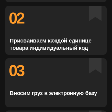
Комплектуем заказ по списку и
еще раз маркируем
07
Составляем акты, создаем фото-
и видеоотчеты
08
Отгружаем товар экспедитору и
контролируем его доставку