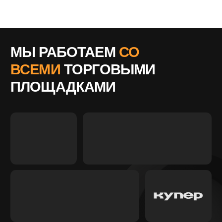
Фулфилмент OZON со СКЛАДСТОР:
оптимизация вашего бизнеса без лишних
забот о логистике
Компания Складстор предлагает услугу FBS —
фулфилмента для Ozon и других маркетплейсов. Мы
обеспечивает полный цикл обслуживания, включая
хранение, упаковку, маркировку, обработку заказов и
доставку товара.
Учет ведется с помощью автоматизированной системы,
что позволяет оперативно находить нужную позицию и в
режиме реального времени получать актуальные
данные по перемещению каждой единицы. Также
регулярно проводятся инвентаризации.
Для обеспечения дополнительные мер безопасности в
помещениях установлены камеры слежения, работают
сотрудники охранного сегмента и предоставляется
полный доступ к контролю за нашей работой в личном
онлайн-кабинете клиента.