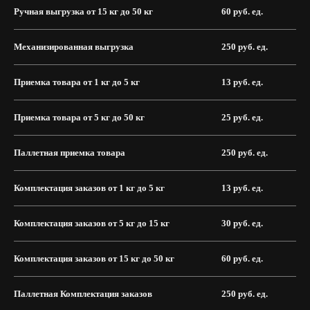
Фулфилмент для маркетплейсов Озон в Москве от
Ручная выгрузка от 15 кг до 50 кг
60 руб. ед.
Складстор — это наша полная ответственность и ваше
спокойствие за товар и безупречную организацию
доставки.
Механизированная выгрузка
250 руб. ед.
Если вы считаете нецелесообразным использовать в
своей работе FBO-механику, наш комплекс услуг станет
решением рутинных торговых вопросов.
Приемка товара от 1 кг до 5 кг
13 руб. ед.
Выбирая услугу фулфилмент Ozon Москва от компании
Складстор, вы получаете не просто надежного партнера
Приемка товара от 5 кг до 50 кг
25 руб. ед.
для хранения товаров в московском регионе. Это
возможность уделять время масштабированию бизнеса,
а не поиску инвестиций в собственные склады или
логистическую команду.
Паллетная приемка товара
250 руб. ед.
Комплектация заказов от 1 кг до 5 кг
13 руб. ед.
Комплектация заказов от 5 кг до 15 кг
30 руб. ед.
Комплектация заказов от 15 кг до 50 кг
60 руб. ед.
Паллетная Комплектация заказов
250 руб. ед.