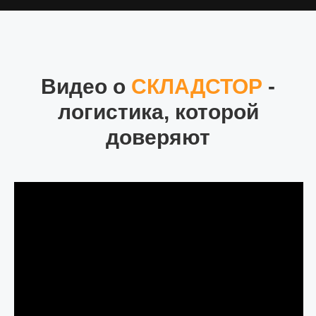
Более 100 сотрудников обучены
профессиональному обращению с грузами,
быстрому и качественному исполнению
своих обязанностей.
Видео о
СКЛАДСТОР
-
логистика, которой
05
ГИБКОЕ СОТРУДНИЧЕСТВО
доверяют
Легко адаптируемся к требованиям клиентов
и находим решения, оптимальные для
обеих сторон.