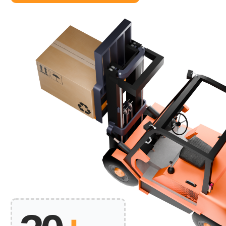
30
+
Клиентов
доверяют
нам более 10 лет
20 тыс.
+
кВ. Метров
управления
16
100
+