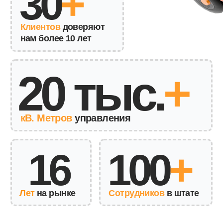
Лет
на рынке
Сотрудников
в штате
-------.....-
КОМПЛЕКС
УСЛУГ ПО
ФУЛФИЛМЕНТУ
OZON
Складстор предлагает полный фулфилмент-пакет
для Ozon в Москве. Получая ваш товар, мы
обеспечиваем лучшие условия хранения,
качественную упаковку, обязательную маркировку и
быструю доставку клиенту.
Мы используем автоматизированную систему учета
и современное оборудование, т.к. знаем, что
успешное развитие вашего бизнеса напрямую
зависит от скорости и качества выполнения заказов.
Компанией созданы все условия для выгодного
сотрудничества в рамках фулфилмента для Озон,