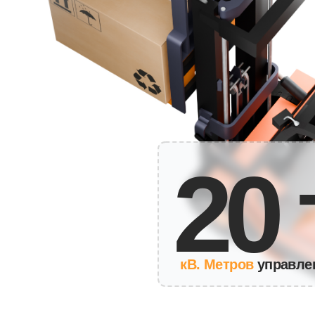
20 т
кВ. Метров
управления