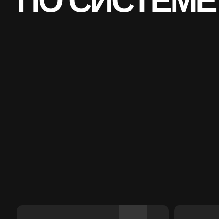
01
02
Маркиров
позиций
Приемка товара