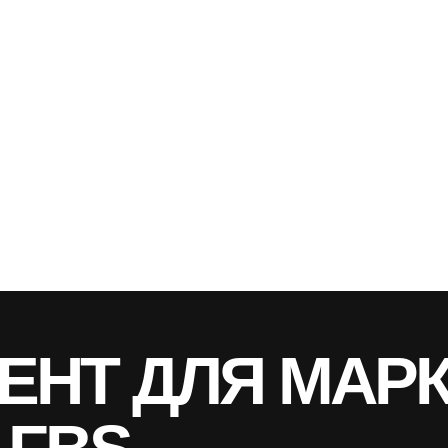
Т ДЛЯ МАРКЕТ
BS
Продавцу сложно самостоятельно организовывать эти п
затрат сил и времени, которые целесообразнее потрати