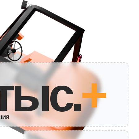
ыс.
+
30
+