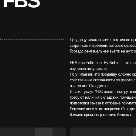
Гораздо рентабельнее выйти на аутсорс и воспользов
FBS или Fulfillment By Seller — это полный цикл сопро
вручения покупателю.
Но учитывая, что продавцу сложно организовать эту це
собственные обязанности по работе с товаром аутсорси
выступает Складстор.
В пакет услуг ФБС входят все рутинные задачи по соп
требуют наличия складских помещений, отдельного шта
подготовки заказа к отправке покупателю и логистическ
Решение всех этих вопросов Складстор берет на себя,
больше времени развитию бизнеса.
03
ка
Создание электронного
каталога